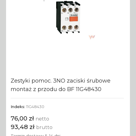
Zestyki pomoc. 3NO zaciski śrubowe
montaż z przodu do BF 11G48430
Indeks:
11G48430
76,00 zł
netto
93,48 zł
brutto
Termin dostawy 5-14 dni