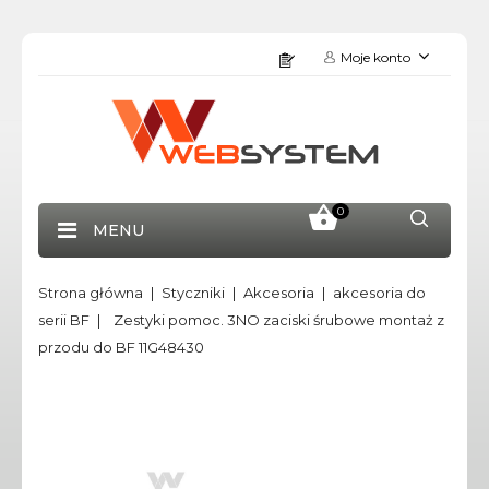
Moje konto
0
MENU
Strona główna
Styczniki
Akcesoria
akcesoria do
serii BF
Zestyki pomoc. 3NO zaciski śrubowe montaż z
przodu do BF 11G48430