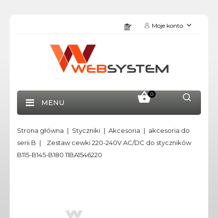
Moje konto
0
MENU
Strona główna
Styczniki
Akcesoria
akcesoria do
serii B
Zestaw cewki 220-240V AC/DC do styczników
B115-B145-B180 11BA1546220