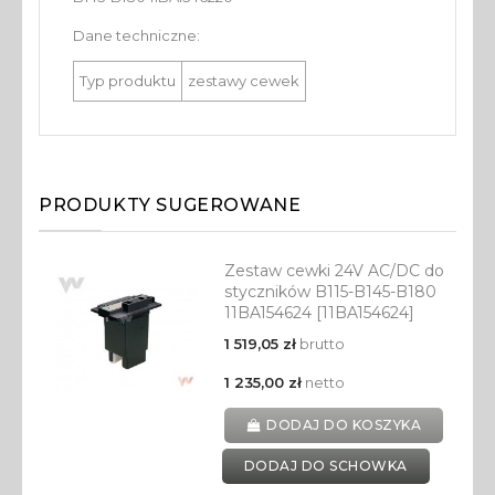
Dane techniczne:
Typ produktu
zestawy cewek
PRODUKTY SUGEROWANE
Zestaw cewki 24V AC/DC do
styczników B115-B145-B180
11BA154624 [11BA154624]
1 519,05 zł
brutto
1 235,00 zł
netto
DODAJ DO KOSZYKA
DODAJ DO SCHOWKA