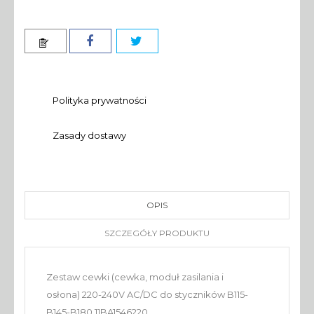
Polityka prywatności
Zasady dostawy
OPIS
SZCZEGÓŁY PRODUKTU
Zestaw cewki (cewka, moduł zasilania i
osłona) 220-240V AC/DC do styczników B115-
B145-B180 11BA1546220