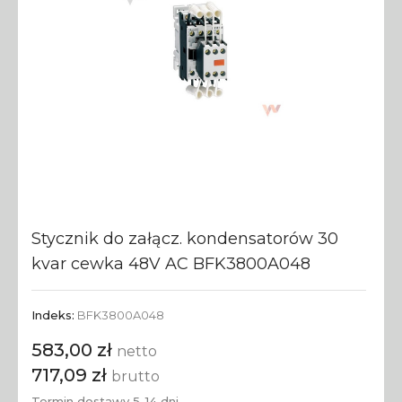
Stycznik do załącz. kondensatorów 30
kvar cewka 48V AC BFK3800A048
Indeks:
BFK3800A048
583,00 zł
netto
717,09 zł
brutto
Termin dostawy 5-14 dni