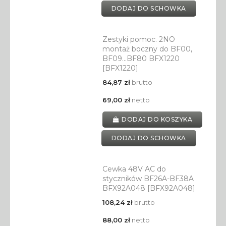
DODAJ DO SCHOWKA
Zestyki pomoc. 2NO
montaż boczny do BF00,
BF09…BF80 BFX1220
[BFX1220]
84,87 zł
brutto
69,00 zł
netto
DODAJ DO KOSZYKA
DODAJ DO SCHOWKA
Cewka 48V AC do
styczników BF26A-BF38A
BFX92A048 [BFX92A048]
108,24 zł
brutto
88,00 zł
netto