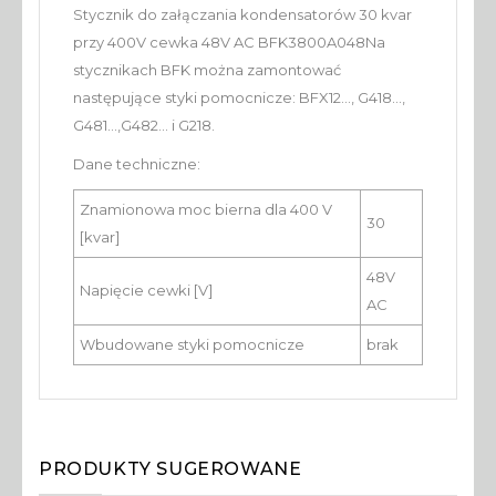
Stycznik do załączania kondensatorów 30 kvar
przy 400V cewka 48V AC BFK3800A048Na
stycznikach BFK można zamontować
następujące styki pomocnicze: BFX12..., G418...,
G481...,G482... i G218.
Dane techniczne:
Znamionowa moc bierna dla 400 V
30
[kvar]
48V
Napięcie cewki [V]
AC
Wbudowane styki pomocnicze
brak
PRODUKTY SUGEROWANE