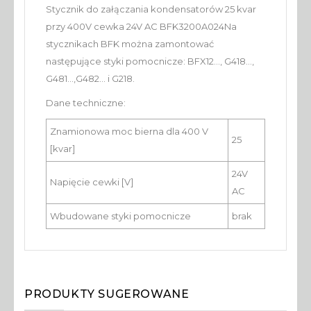
Stycznik do załączania kondensatorów 25 kvar
przy 400V cewka 24V AC BFK3200A024Na
stycznikach BFK można zamontować
następujące styki pomocnicze: BFX12..., G418...,
G481...,G482... i G218.
Dane techniczne:
Znamionowa moc bierna dla 400 V
25
[kvar]
24V
Napięcie cewki [V]
AC
Wbudowane styki pomocnicze
brak
PRODUKTY SUGEROWANE