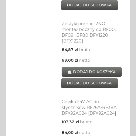
DODAJ DO SCHOWKA
Zestyki pomoc. 2NO
montaż boczny do BF00,
BF09…BF80 BFX1220
[BFX1220]
84,87 zł
brutto
69,00 zł
netto
DODAJ DO KOSZYKA
DODAJ DO SCHOWKA
Cewka 24V AC do
styczników BF26A-BF38A
BFX92A024 [BFX92A024]
103,32 zł
brutto
84,00 zł
netto