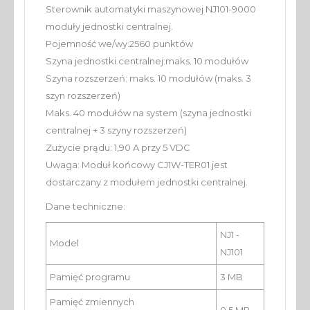
Sterownik automatyki maszynowej NJ101-9000
moduły jednostki centralnej.
Pojemność we/wy:2560 punktów
Szyna jednostki centralnej:maks. 10 modułów
Szyna rozszerzeń: maks. 10 modułów (maks. 3
szyn rozszerzeń)
Maks. 40 modułów na system (szyna jednostki
centralnej + 3 szyny rozszerzeń)
Zużycie prądu: 1,90 A przy 5 VDC
Uwaga: Moduł końcowy CJ1W-TER01 jest
dostarczany z modułem jednostki centralnej.
Dane techniczne:
NJ1 -
Model
NJ101
Pamięć programu
3 MB
Pamięć zmiennych