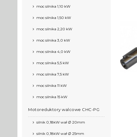
moc silnika 1,10 kW
moc silnika 1,50 kW
moc silnika 2,20 kW
moc silnika 3,0 kW
moc silnika 4,0 kW
moc silnika 5,5 kW
moc silnika 7,5 kW
moc silnika 11 kW
moc silnika 15 kW
Motoreduktory walcowe CHC-PG
silnik 0,18kW wał Ø 20mm
silnik 0,18kW wał Ø 25mm