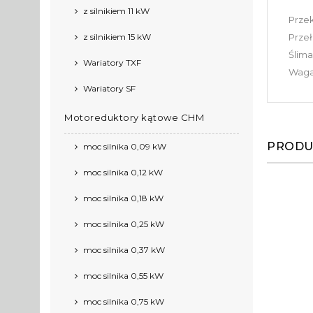
z silnikiem 11 kW
Prze
z silnikiem 15 kW
Przeł
Ślima
Wariatory TXF
Waga
Wariatory SF
Motoreduktory kątowe CHM
PRODU
moc silnika 0,09 kW
moc silnika 0,12 kW
moc silnika 0,18 kW
moc silnika 0,25 kW
moc silnika 0,37 kW
moc silnika 0,55 kW
moc silnika 0,75 kW