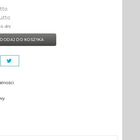
tto
utto
4 dni
DODAJ DO KOSZYKA
atności
awy