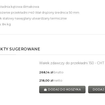
kładnia kątowa ślimakowa
ożenie przekładni i=40 Wał drążony średnica 50 mm
k stalowy nawęglany utwardzany termicznie
: 84 kg
KTY SUGEROWANE
Wałek zdawczy do przekładni 150 - CH
268,14 zł
brutto
218,00 zł
netto
DODAJ DO KOSZYKA
DODAJ