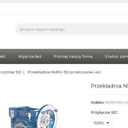
akt
Wyprzedaż
Poznaj naszą firmę
Status zam
rozmiar 150
Przekładnia NMRV-150 przełożenie i-40
Przekładnia N
Indeks:
NMRV150-U
Przyłącze IEC