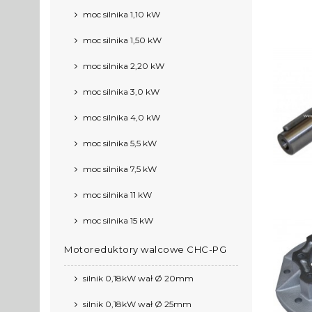
moc silnika 1,10 kW
moc silnika 1,50 kW
moc silnika 2,20 kW
moc silnika 3,0 kW
moc silnika 4,0 kW
moc silnika 5,5 kW
moc silnika 7,5 kW
moc silnika 11 kW
moc silnika 15 kW
Motoreduktory walcowe CHC-PG
silnik 0,18kW wał Ø 20mm
silnik 0,18kW wał Ø 25mm