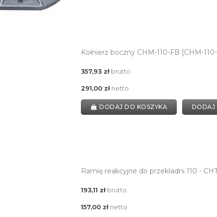
Kołnierz boczny CHM-110-FB [CHM-110
357,93 zł
brutto
291,00 zł
netto
DODAJ DO KOSZYKA
DODAJ
Ramię reakcyjne do przekładni 110 - CH
193,11 zł
brutto
157,00 zł
netto