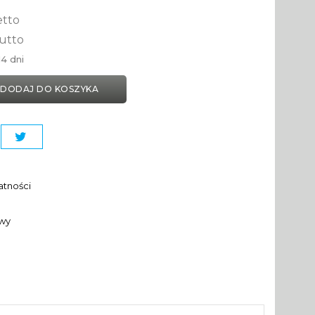
etto
utto
4 dni
DODAJ DO KOSZYKA
atności
awy