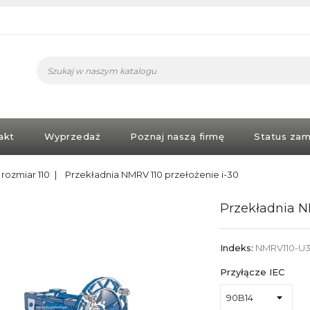
akt
Wyprzedaż
Poznaj naszą firmę
Status zam
rozmiar 110
Przekładnia NMRV 110 przełożenie i-30
Przekładnia N
Indeks:
NMRV110-U
Przyłącze IEC