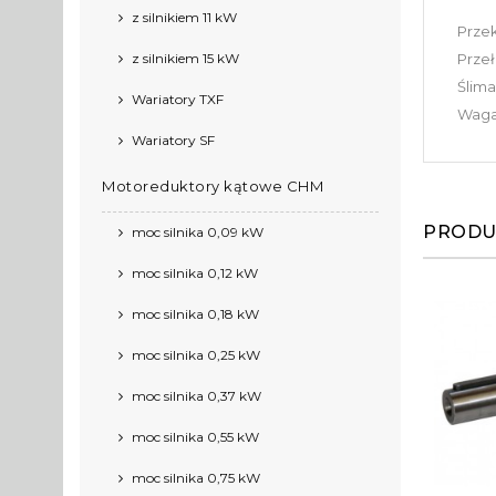
z silnikiem 11 kW
Prze
z silnikiem 15 kW
Przeł
Ślima
Wariatory TXF
Waga:
Wariatory SF
Motoreduktory kątowe CHM
PRODU
moc silnika 0,09 kW
moc silnika 0,12 kW
moc silnika 0,18 kW
moc silnika 0,25 kW
moc silnika 0,37 kW
moc silnika 0,55 kW
moc silnika 0,75 kW