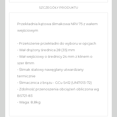
SZCZEGÓŁY PRODUKTU
Przekładnia kątowa ślimakowa NRV 75 z wałem
wejściowym
• Przełożenie przekładni do wyboru w opcjach
• Wał drążony średnica 28 (35) mm
• Wał wejściowy o średnicy 24 mm z klinem o
szer 8mm
• Ślimak stalowy nawęglany utwardzany
termicznie
• Ślimacznica z brązu - GCu Sn12 (UNI7013-72)
• Zdolność przenoszenia obciążeń obliczona wg
BS721-83
• Waga: 8,8kg