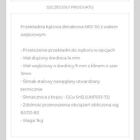
SZCZEGÓŁY PRODUKTU
Przekładnia kątowa ślimakowa NRV 30 z wałem
wejściowym
• Przełożenie przekładni do wyboru w opcjach
• Wał drążony średnica 14 mm
• Wał wejściowy o średnicy 9 mm z klinem o szer
3mm
• Ślimak stalowy nawęglany utwardzany
termicznie
• Ślimacznica z brązu - GCu Sn12 (UNI7013-72)
• Zdolność przenoszenia obciążeń obliczona wg
BS721-83
• Waga: 1kg