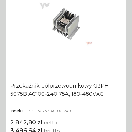
Przekaźnik półprzewodnikowy G3PH-
5075B AC100-240 75A, 180-480VAC
Indeks:
G3PH-5075B AC100-240
2 842,80 zł
netto
3 496,64 zł
brutto