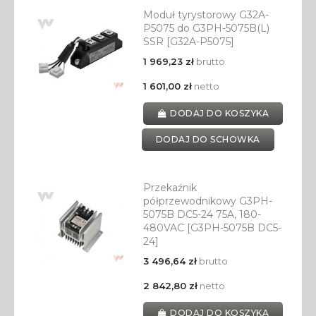
Moduł tyrystorowy G32A-
P5075 do G3PH-5075B(L)
SSR [G32A-P5075]
1 969,23 zł
brutto
1 601,00 zł
netto
DODAJ DO KOSZYKA
DODAJ DO SCHOWKA
Przekaźnik
półprzewodnikowy G3PH-
5075B DC5-24 75A, 180-
480VAC [G3PH-5075B DC5-
24]
3 496,64 zł
brutto
2 842,80 zł
netto
DODAJ DO KOSZYKA