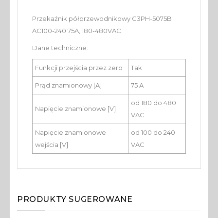
Przekaźnik półprzewodnikowy G3PH-5075B
AC100-240 75A, 180-480VAC.
Dane techniczne:
Funkcji przejścia przez zero
Tak
Prąd znamionowy [A]
75 A
od 180 do 480
Napięcie znamionowe [V]
VAC
Napięcie znamionowe
od 100 do 240
wejścia [V]
VAC
PRODUKTY SUGEROWANE