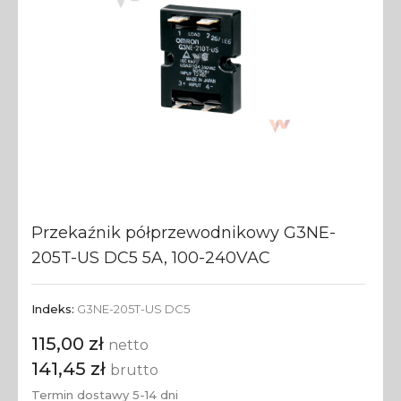
Przekaźnik półprzewodnikowy G3NE-
205T-US DC5 5A, 100-240VAC
Indeks:
G3NE-205T-US DC5
115,00 zł
netto
141,45 zł
brutto
Termin dostawy 5-14 dni