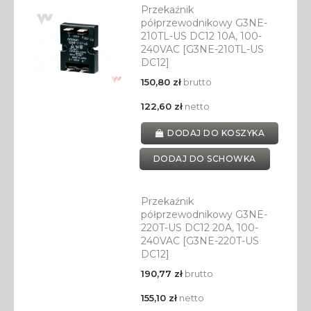
Przekaźnik
półprzewodnikowy G3NE-
210TL-US DC12 10A, 100-
240VAC [G3NE-210TL-US
DC12]
150,80 zł
brutto
122,60 zł
netto
DODAJ DO KOSZYKA
DODAJ DO SCHOWKA
Przekaźnik
półprzewodnikowy G3NE-
220T-US DC12 20A, 100-
240VAC [G3NE-220T-US
DC12]
190,77 zł
brutto
155,10 zł
netto