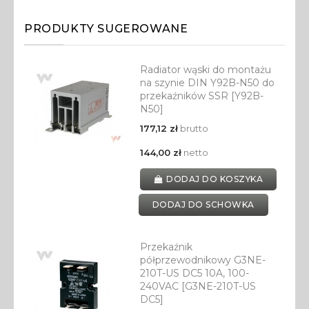
PRODUKTY SUGEROWANE
Radiator wąski do montażu
na szynie DIN Y92B-N50 do
przekaźników SSR [Y92B-
N50]
177,12 zł
brutto
144,00 zł
netto
DODAJ DO KOSZYKA
DODAJ DO SCHOWKA
Przekaźnik
półprzewodnikowy G3NE-
210T-US DC5 10A, 100-
240VAC [G3NE-210T-US
DC5]