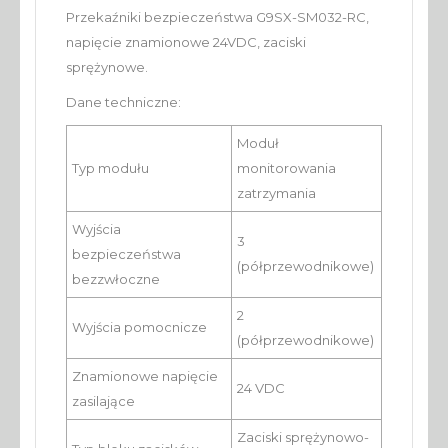
Przekaźniki bezpieczeństwa G9SX-SM032-RC,
napięcie znamionowe 24VDC, zaciski
sprężynowe.
Dane techniczne:
Moduł
Typ modułu
monitorowania
zatrzymania
Wyjścia
3
bezpieczeństwa
(półprzewodnikowe)
bezzwłoczne
2
Wyjścia pomocnicze
(półprzewodnikowe)
Znamionowe napięcie
24 VDC
zasilające
Zaciski sprężynowo-