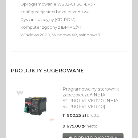
Oprogramowanie WS02-CFSC1-EV3 -
konfiguracja sieci bezpieczeństwa
Dysk instalacyjny (CD-ROM)
Komputer zgodny z IBM PC/AT
Windows 2000, Windows XP, Windows 7
PRODUKTY SUGEROWANE
Programowalny sterownik
zabezpieczeń NE1A-
SCPU01-V1 VER2.0 [NE1A-
SCPU01-V1 VER2.0]
11 900,25 zł
brutto
9 675,00 zł
netto
DODAJ DO KOSZYKA