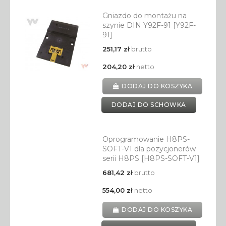
Gniazdo do montażu na
szynie DIN Y92F-91 [Y92F-
91]
251,17 zł
brutto
204,20 zł
netto
DODAJ DO KOSZYKA
DODAJ DO SCHOWKA
Oprogramowanie H8PS-
SOFT-V1 dla pozycjonerów
serii H8PS [H8PS-SOFT-V1]
681,42 zł
brutto
554,00 zł
netto
DODAJ DO KOSZYKA