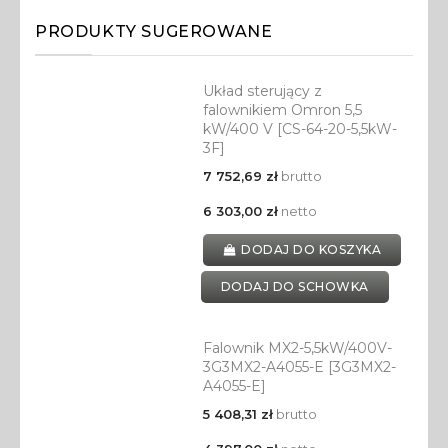
PRODUKTY SUGEROWANE
Układ sterujący z
falownikiem Omron 5,5
kW/400 V [CS-64-20-5,5kW-
3F]
7 752,69 zł
brutto
6 303,00 zł
netto
DODAJ DO KOSZYKA
DODAJ DO SCHOWKA
Falownik MX2-5,5kW/400V-
3G3MX2-A4055-E [3G3MX2-
A4055-E]
5 408,31 zł
brutto