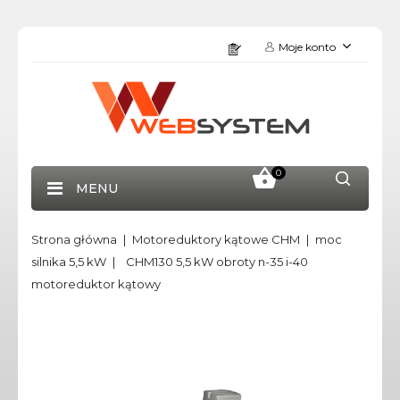
Moje konto
0
MENU
Strona główna
Motoreduktory kątowe CHM
moc
silnika 5,5 kW
CHM130 5,5 kW obroty n-35 i-40
motoreduktor kątowy