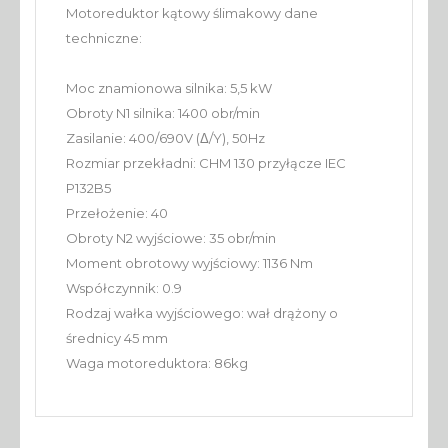
Motoreduktor kątowy ślimakowy dane
techniczne:
Moc znamionowa silnika: 5,5 kW
Obroty N1 silnika: 1400 obr/min
Zasilanie: 400/690V (Δ/Y), 50Hz
Rozmiar przekładni: CHM 130 przyłącze IEC
P132B5
Przełożenie: 40
Obroty N2 wyjściowe: 35 obr/min
Moment obrotowy wyjściowy: 1136 Nm
Współczynnik: 0.9
Rodzaj wałka wyjściowego: wał drążony o
średnicy 45 mm
Waga motoreduktora: 86kg