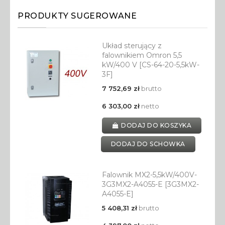
PRODUKTY SUGEROWANE
Układ sterujący z
falownikiem Omron 5,5
kW/400 V [CS-64-20-5,5kW-
3F]
7 752,69 zł
brutto
6 303,00 zł
netto
DODAJ DO KOSZYKA
DODAJ DO SCHOWKA
Falownik MX2-5,5kW/400V-
3G3MX2-A4055-E [3G3MX2-
A4055-E]
5 408,31 zł
brutto