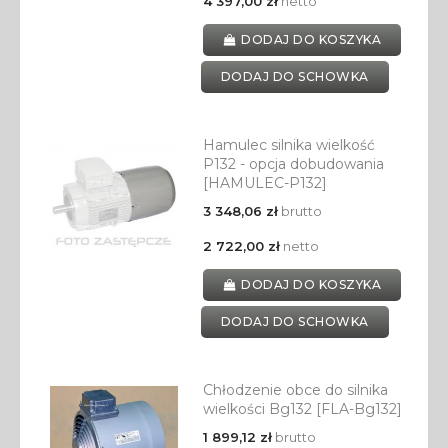
4 397,00 zł
netto
DODAJ DO KOSZYKA
DODAJ DO SCHOWKA
Hamulec silnika wielkość
P132 - opcja dobudowania
[HAMULEC-P132]
3 348,06 zł
brutto
2 722,00 zł
netto
DODAJ DO KOSZYKA
DODAJ DO SCHOWKA
Chłodzenie obce do silnika
wielkości Bg132 [FLA-Bg132]
1 899,12 zł
brutto