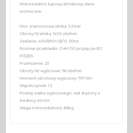
Motoreduktor kątowy ślimakowy dane
techniczne:
Moc znamionowa silnika: 5,5 kW
Obroty N1 silnika: 1400 obr/min
Zasilanie: 400/690V (Δ/Y), 50Hz
Rozmiar przekładni: CHM 130 przyłącze IEC
P132B5
Przełożenie: 25
Obroty N2 wyjściowe: 56 obr/min
Moment obrotowy wyjściowy: 797 Nm
Współczynnik: 1.2
Rodzaj wałka wyjściowego: wał drążony o
średnicy 45 mm
Waga motoreduktora: 86kg