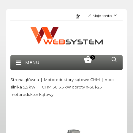
Moje konto
0
MENU
Strona główna
Motoreduktory kątowe CHM
moc
silnika 5,5 kW
CHM130 5,5 kW obroty n-56 i-25
motoreduktor kątowy