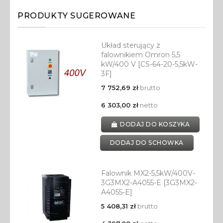
PRODUKTY SUGEROWANE
Układ sterujący z
falownikiem Omron 5,5
kW/400 V [CS-64-20-5,5kW-
3F]
7 752,69 zł
brutto
6 303,00 zł
netto
DODAJ DO KOSZYKA
DODAJ DO SCHOWKA
Falownik MX2-5,5kW/400V-
3G3MX2-A4055-E [3G3MX2-
A4055-E]
5 408,31 zł
brutto