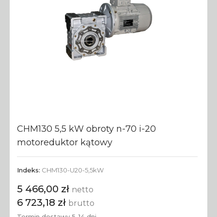
CHM130 5,5 kW obroty n-70 i-20
motoreduktor kątowy
Indeks:
CHM130-U20-5,5kW
5 466,00 zł
netto
6 723,18 zł
brutto
Termin dostawy 5-14 dni