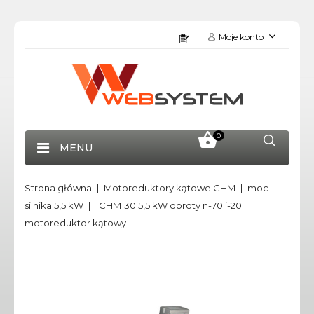
Moje konto
0
MENU
Strona główna
Motoreduktory kątowe CHM
moc
silnika 5,5 kW
CHM130 5,5 kW obroty n-70 i-20
motoreduktor kątowy