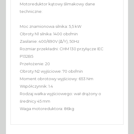
Motoreduktor kątowy ślimakowy dane
techniczne:
Moc znamionowa silnika: 5,5 kW
Obroty N1 silnika: 1400 obr/min
Zasilanie: 400/690V (Δ/Y), 50Hz
Rozmiar przekładni: CHM 130 przyłącze IEC
P132B5
Przełożenie: 20
Obroty N2 wyjściowe: 70 obr/min
Moment obrotowy wyjściowy: 653 Nm
Współczynnik: 1.4
Rodzaj wałka wyjściowego: wał drążony o
średnicy 45 mm
Waga motoreduktora: 86kg