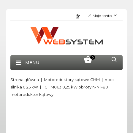
Moje konto
0
MENU
Strona główna
Motoreduktory kątowe CHM
moc
silnika 0,25 kW
CHM063 0,25 kW obroty n-17 i-80
motoreduktor kątowy