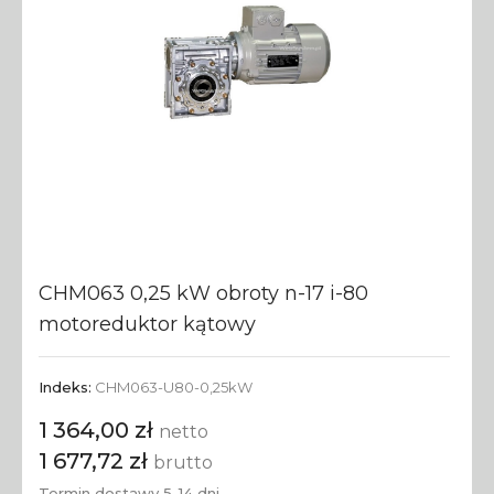
CHM063 0,25 kW obroty n-17 i-80
motoreduktor kątowy
Indeks:
CHM063-U80-0,25kW
1 364,00 zł
netto
1 677,72 zł
brutto
Termin dostawy 5-14 dni