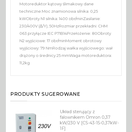
Motoreduktor kątowy ślimakowy dane
techniczne:Moc znamionowa silnika: 0,25
kWObroty N1 silnika: 1400 obr/minZasilanie:
230/400V (Δ/Y), 50HzRozmiar przekładni: CHM
063 przyłącze IEC P71B14Przełożenie: 80Obroty
N2 wyjściowe: 17 obr/minMoment obrotowy
wyjściowy: 79 NmRodzaj wałka wyjściowego: wał
drążony o średnicy 25 mmWaga motoreduktora:
11,2kg
PRODUKTY SUGEROWANE
Układ sterujący z
falownikiem Omron 0,37
kW/230 V [CS-43-15-0,37kW-
1F]