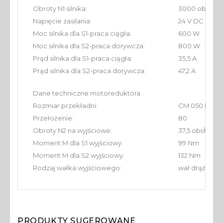
Obroty N1 silnika:
3000 obr/min
Napięcie zasilania:
24 V DC
Moc silnika dla S1-praca ciągła:
600 W
Moc silnika dla S2-praca dorywcza:
800 W
Prąd silnika dla S1-praca ciągła:
35,5 A
Prąd silnika dla S2-praca dorywcza:
47,2 A
Dane techniczne motoreduktora
Rozmiar przekładni:
CM 050 P71-B
Przełożenie:
80
Obroty N2 na wyjściowe:
37,5 obr/min
Moment M dla S1 wyjściowy:
99 Nm
Moment M dla S2 wyjściowy:
132 Nm
Rodzaj wałka wyjściowego:
wał drążony 
PRODUKTY SUGEROWANE