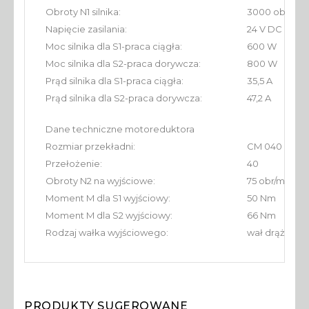
Obroty N1 silnika:
3000 obr/min
Napięcie zasilania:
24 V DC
Moc silnika dla S1-praca ciągła:
600 W
Moc silnika dla S2-praca dorywcza:
800 W
Prąd silnika dla S1-praca ciągła:
35,5 A
Prąd silnika dla S2-praca dorywcza:
47,2 A
Dane techniczne motoreduktora
Rozmiar przekładni:
CM 040 P71-B
Przełożenie:
40
Obroty N2 na wyjściowe:
75 obr/min
Moment M dla S1 wyjściowy:
50 Nm
Moment M dla S2 wyjściowy:
66 Nm
Rodzaj wałka wyjściowego:
wał drążony 
PRODUKTY SUGEROWANE