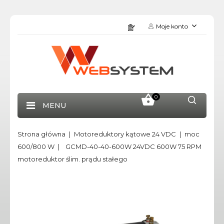
Moje konto
0
MENU
Strona główna
Motoreduktory kątowe 24 VDC
moc
600/800 W
GCMD-40-40-600W 24VDC 600W 75 RPM
motoreduktor ślim. prądu stałego