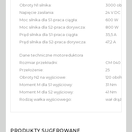
Obroty N1 silnika:
3000 obr/min
Napięcie zasilania:
24 V DC
Moc silnika dla S1-praca ciągła:
600 W
Moc silnika dla S2-praca dorywcza:
800 W
Prąd silnika dla S1-praca ciągła:
35,5 A
Prąd silnika dla S2-praca dorywcza:
47,2 A
Dane techniczne motoreduktora
Rozmiar przekładni:
CM 040 P71-B
Przełożenie:
25
Obroty N2 na wyjściowe:
120 obr/min
Moment M dla S1 wyjściowy:
31 Nm
Moment M dla S2 wyjściowy:
41 Nm
Rodzaj wałka wyjściowego:
wał drążony 
PRODUKTY SUGEROWANE