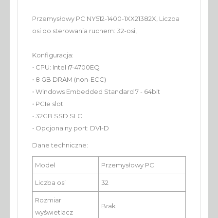
Przemysłowy PC NY512-1400-1XX21382X, Liczba
osi do sterowania ruchem: 32-osi,
Konfiguracja:
• CPU: Intel i7-4700EQ
• 8 GB DRAM (non-ECC)
• Windows Embedded Standard 7 - 64bit
• PCIe slot
• 32GB SSD SLC
• Opcjonalny port: DVI-D
Dane techniczne:
Model
Przemysłowy PC
Liczba osi
32
Rozmiar
Brak
wyświetlacz