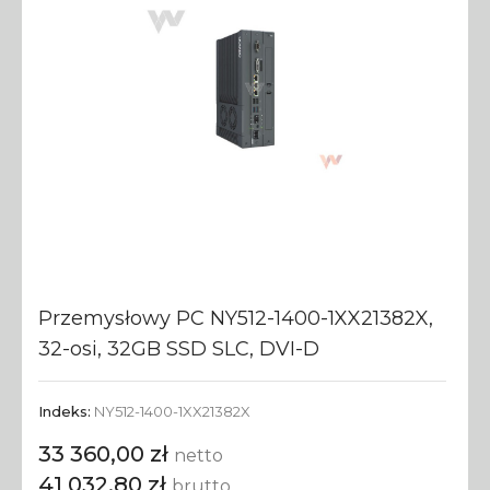
Przemysłowy PC NY512-1400-1XX21382X,
32-osi, 32GB SSD SLC, DVI-D
Indeks:
NY512-1400-1XX21382X
33 360,00 zł
netto
41 032,80 zł
brutto