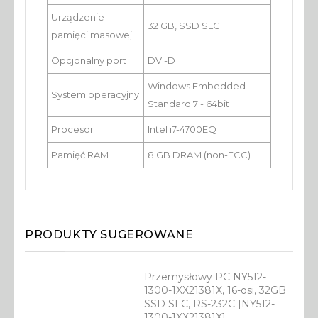
Urządzenie
32 GB, SSD SLC
pamięci masowej
Opcjonalny port
DVI-D
Windows Embedded
System operacyjny
Standard 7 - 64bit
Procesor
Intel i7-4700EQ
Pamięć RAM
8 GB DRAM (non-ECC)
PRODUKTY SUGEROWANE
Przemysłowy PC NY512-
1300-1XX21381X, 16-osi, 32GB
SSD SLC, RS-232C [NY512-
1300-1XX21381X]