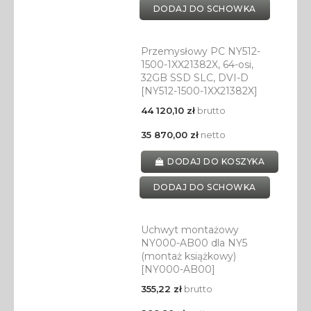
DODAJ DO SCHOWKA
Przemysłowy PC NY512-
1500-1XX21382X, 64-osi,
32GB SSD SLC, DVI-D
[NY512-1500-1XX21382X]
44 120,10 zł
brutto
35 870,00 zł
netto
DODAJ DO KOSZYKA
DODAJ DO SCHOWKA
Uchwyt montażowy
NY000-AB00 dla NY5
(montaż książkowy)
[NY000-AB00]
355,22 zł
brutto