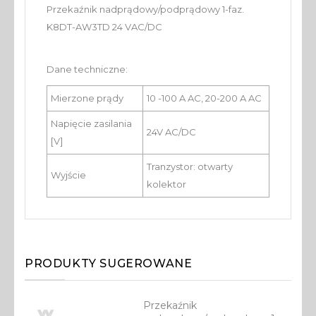
Przekaźnik nadprądowy/podprądowy 1-faz.
K8DT-AW3TD 24 VAC/DC
Dane techniczne:
Mierzone prądy
10 -100 A AC, 20-200 A AC
Napięcie zasilania
24V AC/DC
[V]
Tranzystor: otwarty
Wyjście
kolektor
PRODUKTY SUGEROWANE
Przekaźnik