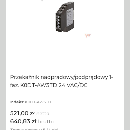
Przekaźnik nadprądowy/podprądowy 1-
faz. K8DT-AW3TD 24 VAC/DC
Indeks:
K8DT-AW3TD
521,00 zł
netto
640,83 zł
brutto
Termin dostawy 5-14 dni