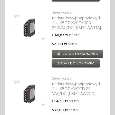
Przekaźnik
nadprądowy/podprądowy 1-
faz. K8DT-AW1TA 100-
240VAC/DC [K8DT-AW1TA]
640,83 zł
brutto
521,00 zł
netto
DODAJ DO KOSZYKA
DODAJ DO SCHOWKA
Przekaźnik
nadprądowy/podprądowy 1-
faz. K8DT-AW2CD 24
VAC/DC [K8DT-AW2CD]
654,36 zł
brutto
532,00 zł
netto