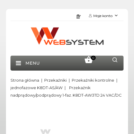
Moje konto
0
MENU
Strona główna
Przekaźniki
Przekaźniki kontrolne
jednofazowe K8DT-AS/AW
Przekaźnik
nadprądowy/podprądowy 1-faz. K8DT-AW3TD 24 VAC/DC