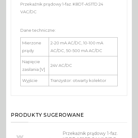
Przekaźnik prądowy 1-faz. K8DT-AS1TD 24
VAC/DC
Dane techniczne:
Mierzone
2-20 mA AC/DC, 10-100 mA
prądy
AC/DC, 50-500 mA AC/DC
Napięcie
24V AC/DC
zasilania [V]
Wyjście
Tranzystor: otwarty kolektor
PRODUKTY SUGEROWANE
Przekaźnik prądowy 1-faz.