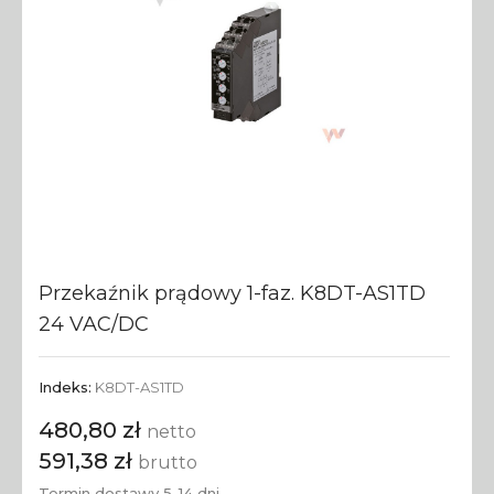
Przekaźnik prądowy 1-faz. K8DT-AS1TD
24 VAC/DC
Indeks:
K8DT-AS1TD
480,80 zł
netto
591,38 zł
brutto
Termin dostawy 5-14 dni