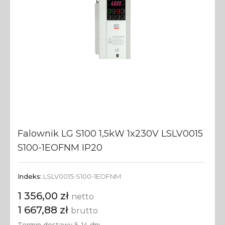
Falownik LG S100 1,5kW 1x230V LSLV0015
S100-1EOFNM IP20
Indeks:
LSLV0015-S100-1EOFNM
1 356,00 zł
netto
1 667,88 zł
brutto
Termin dostawy 5-14 dni