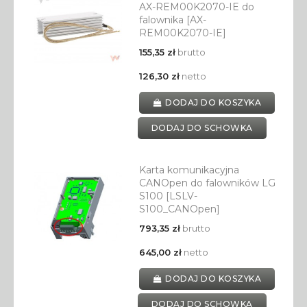
AX-REM00K2070-IE do
falownika [AX-
REM00K2070-IE]
155,35 zł
brutto
126,30 zł
netto
DODAJ DO KOSZYKA
DODAJ DO SCHOWKA
Karta komunikacyjna
CANOpen do falowników LG
S100 [LSLV-
S100_CANOpen]
793,35 zł
brutto
645,00 zł
netto
DODAJ DO KOSZYKA
DODAJ DO SCHOWKA