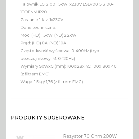
Falownik LG S100 1,5kW 1x230V LSLV0015 S100-
1EOFNM IP20
Zasilanie 1-faz. 1x230V
Dane techniczne:
Moc: (HD) 1,5kW; (ND) 2,2kW
Prąd: (HD) 8A; (ND) 10A
Częstotliwość wyjściowa: 0-400Hz (tryb
bezczujnikowy IM: 0-120Hz)
Wymiary SxWxG (mm): 100x128x145; 100x180x140
(z filtrem EMC)
Waga: 1,5kg/ 1,76 (z filtrem EMC)
PRODUKTY SUGEROWANE
Rezystor 70 Ohm 200W