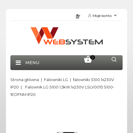
Moje konto
0
MENU
Strona główna
Falowniki LG
falowniki S100 1x230V
IP20
Falownik LG S100 1,5kW 1x230V LSLV0015 S100-
1EOFNM IP20