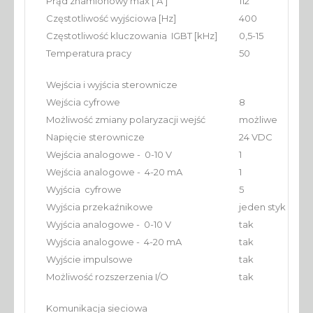
Prąd znamionowy max [ A ]
112
Częstotliwość wyjściowa [Hz]
400
Częstotliwość kluczowania IGBT [kHz]
0,5-15
Temperatura pracy
50
Wejścia i wyjścia sterownicze
Wejścia cyfrowe
8
Możliwość zmiany polaryzacji wejść
możliwe
Napięcie sterownicze
24 VDC
Wejścia analogowe - 0-10 V
1
Wejścia analogowe - 4-20 mA
1
Wyjścia cyfrowe
5
Wyjścia przekaźnikowe
jeden styk NO/
Wyjścia analogowe - 0-10 V
tak
Wyjścia analogowe - 4-20 mA
tak
Wyjście impulsowe
tak
Możliwość rozszerzenia I/O
tak
Komunikacja sieciowa