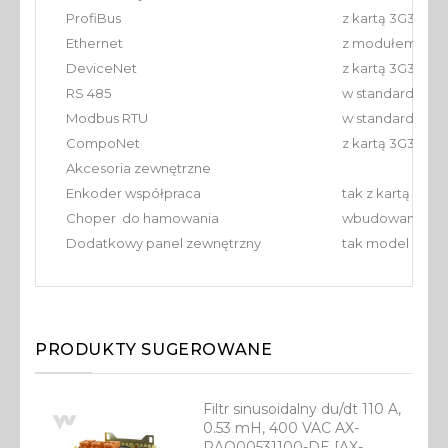
ProfiBus
z kartą 3G3AX-
Ethernet
z modułem XYZ
DeviceNet
z kartą 3G3AX-
RS 485
w standardzie
Modbus RTU
w standardzie
CompoNet
z kartą 3G3AX-
Akcesoria zewnętrzne
Enkoder współpraca
tak z kartą 3G
Choper do hamowania
wbudowany
Dodatkowy panel zewnętrzny
tak model AX-
PRODUKTY SUGEROWANE
Filtr sinusoidalny du/dt 110 A,
0.53 mH, 400 VAC AX-
RAO00531100-DE [AX-