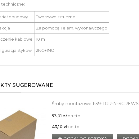
 techniczne:
eriał obudowy
Tworzywo sztuczne
ekcja
Za pomocą 1 elem. wykonawczego
ączenie kablowe
10 m
iguracja styków
2NC+1NO
KTY SUGEROWANE
Śruby montażowe F39-TGR-N-SCREWS
53,01 zł
brutto
43,10 zł
netto
DODAJ DO KOSZYKA
DODAJ