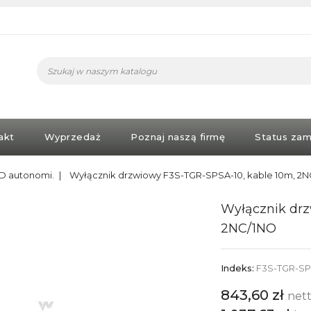
akt
Wyprzedaż
Poznaj naszą firmę
Status zam
D autonomi.
Wyłącznik drzwiowy F3S-TGR-SPSA-10, kable 10m, 2
Wyłącznik drz
2NC/1NO
Indeks:
F3S-TGR-SP
843,60 zł
net