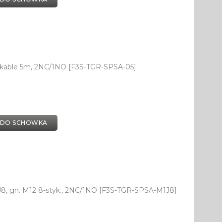
 kable 5m, 2NC/1NO [F3S-TGR-SPSA-05]
 DO SCHOWKA
, gn. M12 8-styk., 2NC/1NO [F3S-TGR-SPSA-M1J8]