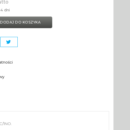
utto
4 dni
DODAJ DO KOSZYKA
atności
awy
C/1NO.