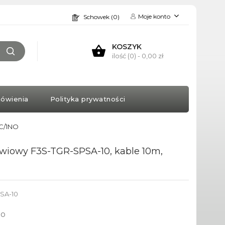
Moje konto
Schowek (0)
KOSZYK
ilość (0)
- 0,00 zł
ówienia
Polityka prywatności
NC/1NO
wiowy F3S-TGR-SPSA-10, kable 10m,
SA-10
to