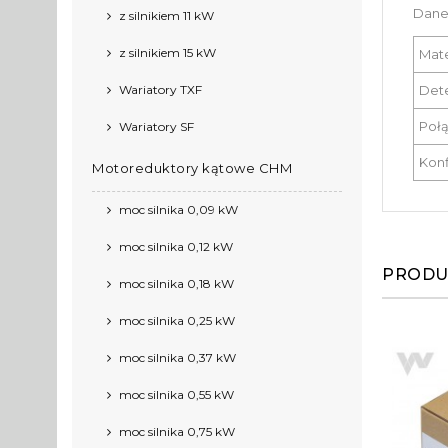
Dane
z silnikiem 11 kW
z silnikiem 15 kW
Mat
Wariatory TXF
Det
Poł
Wariatory SF
Konf
Motoreduktory kątowe CHM
moc silnika 0,09 kW
moc silnika 0,12 kW
PRODU
moc silnika 0,18 kW
moc silnika 0,25 kW
moc silnika 0,37 kW
moc silnika 0,55 kW
moc silnika 0,75 kW