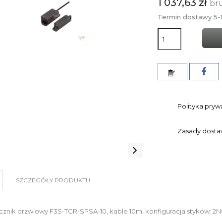
1 037,63 zł
br
Termin dostawy 5-1
Polityka pryw
Zasady dost
SZCZEGÓŁY PRODUKTU
znik drzwiowy F3S-TGR-SPSA-10, kable 10m, konfiguracja styków: 2N