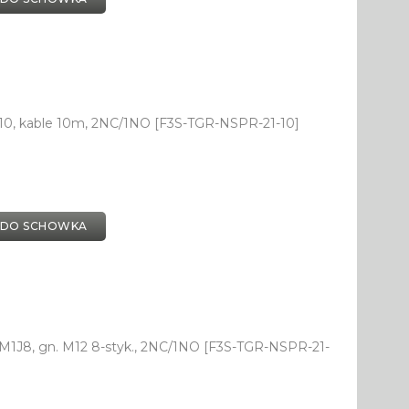
0, kable 10m, 2NC/1NO [F3S-TGR-NSPR-21-10]
 DO SCHOWKA
1J8, gn. M12 8-styk., 2NC/1NO [F3S-TGR-NSPR-21-