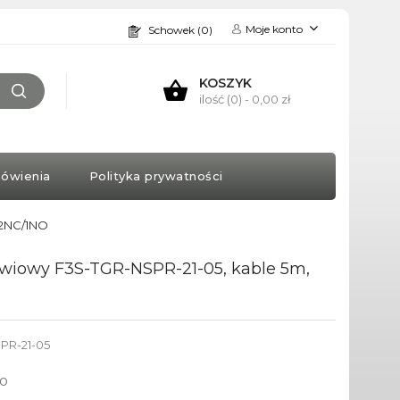
Moje konto
Schowek (0)
KOSZYK
ilość (0)
- 0,00 zł
ówienia
Polityka prywatności
 2NC/1NO
wiowy F3S-TGR-NSPR-21-05, kable 5m,
PR-21-05
to