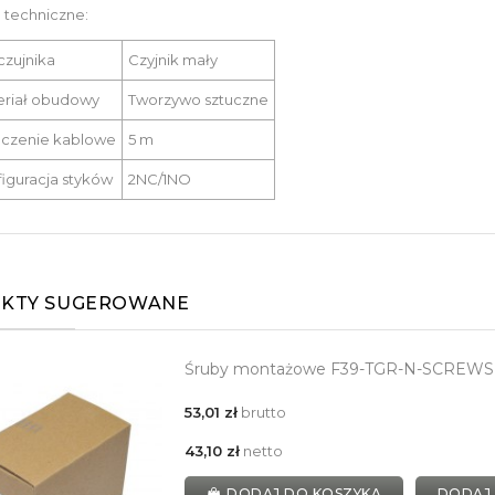
 techniczne:
czujnika
Czyjnik mały
eriał obudowy
Tworzywo sztuczne
ączenie kablowe
5 m
iguracja styków
2NC/1NO
KTY SUGEROWANE
Śruby montażowe F39-TGR-N-SCREWS
53,01 zł
brutto
43,10 zł
netto
DODAJ DO KOSZYKA
DODAJ