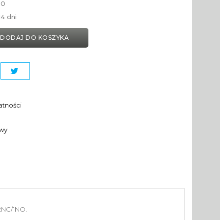
to
4 dni
DODAJ DO KOSZYKA
atności
awy
2NC/1NO.