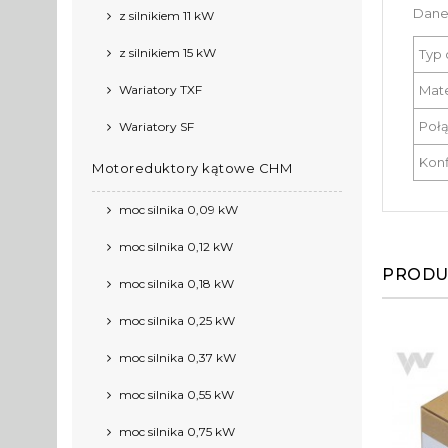
Dane
z silnikiem 11 kW
z silnikiem 15 kW
Typ 
Wariatory TXF
Mat
Poł
Wariatory SF
Konf
Motoreduktory kątowe CHM
moc silnika 0,09 kW
moc silnika 0,12 kW
PRODU
moc silnika 0,18 kW
moc silnika 0,25 kW
moc silnika 0,37 kW
moc silnika 0,55 kW
moc silnika 0,75 kW