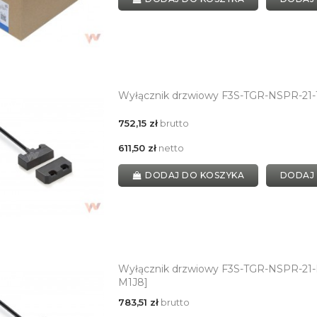
Wyłącznik drzwiowy F3S-TGR-NSPR-21-1
752,15 zł
brutto
611,50 zł
netto
DODAJ DO KOSZYKA
DODAJ
Wyłącznik drzwiowy F3S-TGR-NSPR-21-M
M1J8]
783,51 zł
brutto