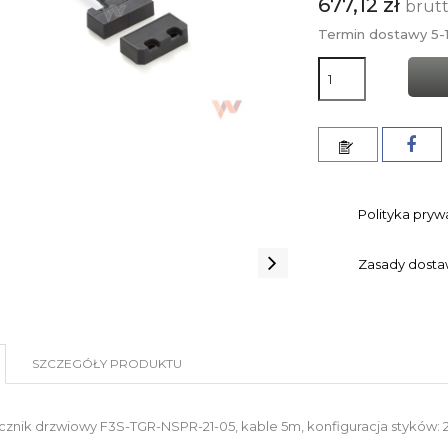
677,12 zł
brut
Termin dostawy 5-1
Polityka pryw
Zasady dost
SZCZEGÓŁY PRODUKTU
znik drzwiowy F3S-TGR-NSPR-21-05, kable 5m, konfiguracja styków: 