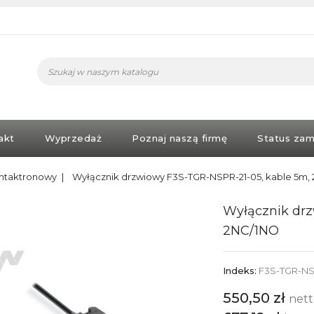
akt
Wyprzedaż
Poznaj naszą firmę
Status zam
ntaktronowy
Wyłącznik drzwiowy F3S-TGR-NSPR-21-05, kable 5m,
Wyłącznik drz
2NC/1NO
Indeks:
F3S-TGR-NS
550,50 zł
net