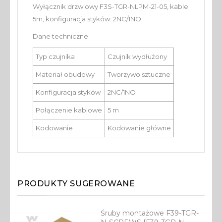
Wyłącznik drzwiowy F3S-TGR-NLPM-21-05, kable
5m, konfiguracja styków: 2NC/1NO.
Dane techniczne:
Typ czujnika
Czujnik wydłużony
Materiał obudowy
Tworzywo sztuczne
Konfiguracja styków
2NC/1NO
Połączenie kablowe
5 m
Kodowanie
Kodowanie główne
PRODUKTY SUGEROWANE
Śruby montażowe F39-TGR-