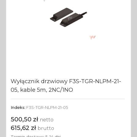
Wyłącznik drzwiowy F3S-TGR-NLPM-21-
05, kable 5m, 2NC/1NO
Indeks:
F3S-TGR-NLPM-21-05
500,50 zł
netto
615,62 zł
brutto
Termin dostawy 5-14 dni