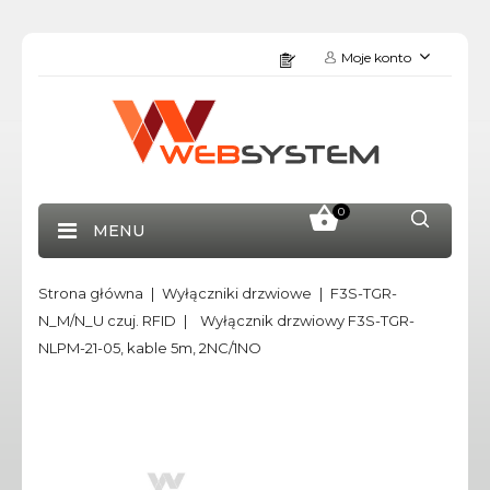
Moje konto
0
MENU
Strona główna
Wyłączniki drzwiowe
F3S-TGR-
N_M/N_U czuj. RFID
Wyłącznik drzwiowy F3S-TGR-
NLPM-21-05, kable 5m, 2NC/1NO