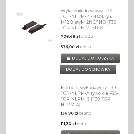
Wyłącznik drzwiowy F3S-
TGR-NLPM-21-M1J8, gn.
M12 8-styk., 2NC/1NO [F3S-
TGR-NLPM-21-M1J8]
708,48 zł
brutto
576,00 zł
netto
DODAJ DO KOSZYKA
DODAJ DO SCHOWKA
Element wykonawczy F39-
TGR-NLPM-A tylko dla F3S-
TGR-NLPM-[] [F39-TGR-
NLPM-A]
136,90 zł
brutto
111,30 zł
netto