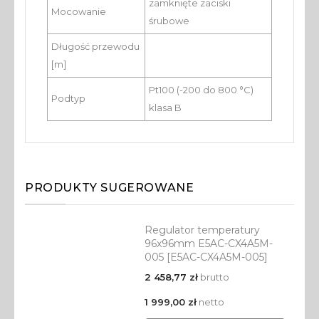
zamknięte zaciski
Mocowanie
śrubowe
Długość przewodu
[m]
Pt100 (-200 do 800 °C)
Podtyp
klasa B
PRODUKTY SUGEROWANE
Regulator temperatury
96x96mm E5AC-CX4A5M-
005 [E5AC-CX4A5M-005]
2 458,77 zł
brutto
1 999,00 zł
netto