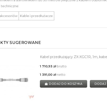
rnikiem a sterownikiem do 30 metrów (włącznie z kablem odbiornika
 techniczne:
 akcesoriów
Kable i przedłużacze
KTY SUGEROWANE
Kabel przedłużający ZX-XGC1R, 1m, kabe
1 710,93 zł
brutto
1 391,00 zł
netto
DODAJ DO KOSZYKA
DODAJ