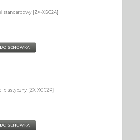
el standardowy [ZX-XGC2A]
 DO SCHOWKA
el elastyczny [ZX-XGC2R]
 DO SCHOWKA