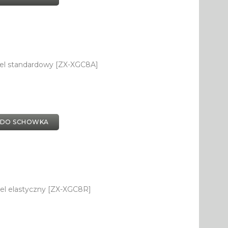
bel standardowy [ZX-XGC8A]
 DO SCHOWKA
el elastyczny [ZX-XGC8R]