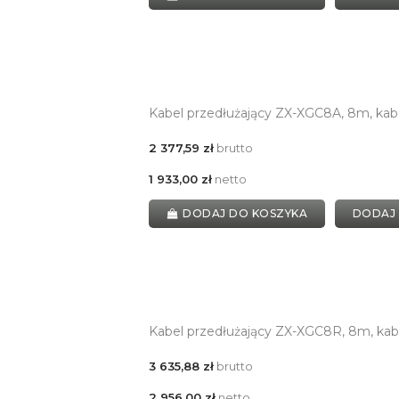
Kabel przedłużający ZX-XGC8A, 8m, ka
2 377,59 zł
brutto
1 933,00 zł
netto
DODAJ DO KOSZYKA
DODAJ
Kabel przedłużający ZX-XGC8R, 8m, kab
3 635,88 zł
brutto
2 956,00 zł
netto