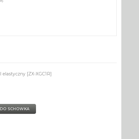
).
l elastyczny [ZX-XGC1R]
 DO SCHOWKA