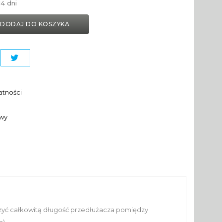
4 dni
DODAJ DO KOSZYKA
atności
awy
zyć całkowitą długość przedłużacza pomiędzy