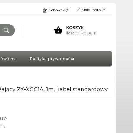
Moje konto
Schowek (0)
KOSZYK
ilość (0)
- 0,00 zł
ówienia
Polityka prywatności
żający ZX-XGC1A, 1m, kabel standardowy
tto
tto