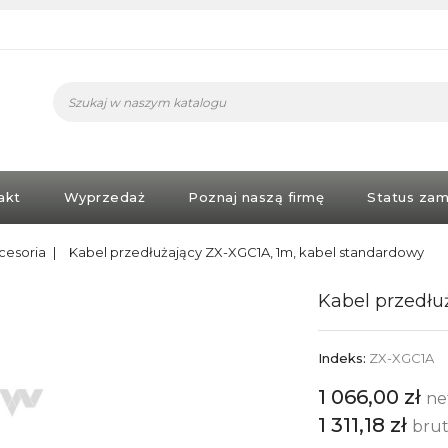
akt
Wyprzedaż
Poznaj naszą firmę
Status zam
cesoria
Kabel przedłużający ZX-XGC1A, 1m, kabel standardowy
Kabel przedłu
Indeks:
ZX-XGC1A
1 066,00 zł
ne
1 311,18 zł
bru