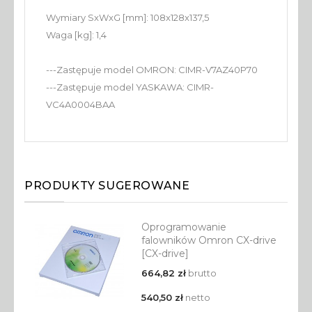
Wymiary SxWxG [mm]: 108x128x137,5
Waga [kg]: 1,4
---Zastępuje model OMRON: CIMR-V7AZ40P70
---Zastępuje model YASKAWA: CIMR-
VC4A0004BAA
PRODUKTY SUGEROWANE
Oprogramowanie
falowników Omron CX-drive
[CX-drive]
664,82 zł
brutto
540,50 zł
netto