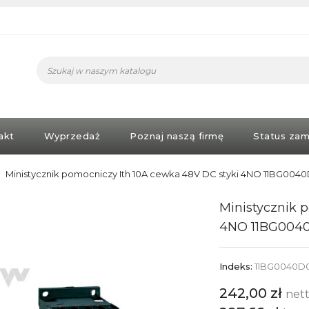
akt
Wyprzedaż
Poznaj naszą firmę
Status zam
Ministycznik pomocniczy Ith 10A cewka 48V DC styki 4NO 11BG004
Ministycznik 
4NO 11BG004
Indeks:
11BG0040D
242,00 zł
net