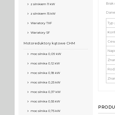
Brak 
z silnikiem 11 kW
Dane
z silnikiem 15 kW
Typ 
Wariatory TXF
Konf
Wariatory SF
Cew
Motoreduktory kątowe CHM
Napi
moc silnika 0,09 kW
Znam
moc silnika 0,12 kW
Rod
moc silnika 0,18 kW
Znam
moc silnika 0,25 kW
moc silnika 0,37 kW
moc silnika 0,55 kW
PRODU
moc silnika 0,75 kW