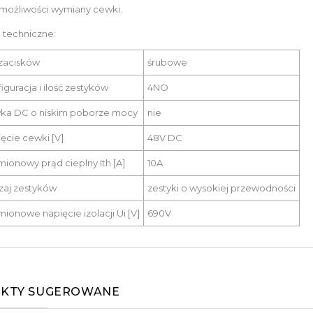
możliwości wymiany cewki.
 techniczne:
zacisków
śrubowe
iguracja i ilość zestyków
4NO
ka DC o niskim poborze mocy
nie
ęcie cewki [V]
48V DC
ionowy prąd cieplny Ith [A]
10A
zaj zestyków
zestyki o wysokiej przewodności
ionowe napięcie izolacji Ui [V]
690V
KTY SUGEROWANE