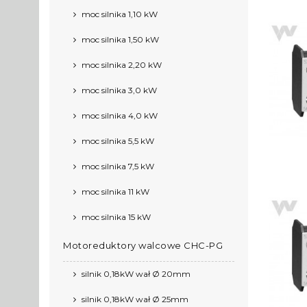
moc silnika 1,10 kW
moc silnika 1,50 kW
moc silnika 2,20 kW
moc silnika 3,0 kW
moc silnika 4,0 kW
moc silnika 5,5 kW
moc silnika 7,5 kW
moc silnika 11 kW
moc silnika 15 kW
Motoreduktory walcowe CHC-PG
silnik 0,18kW wał Ø 20mm
silnik 0,18kW wał Ø 25mm