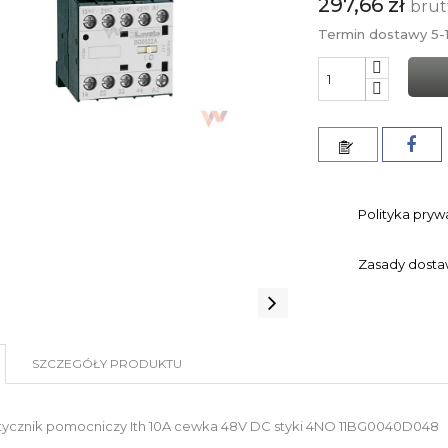
297,66 zł
brut
Termin dostawy 5-1
Polityka pryw
Zasady dost
SZCZEGÓŁY PRODUKTU
stycznik pomocniczy Ith 10A cewka 48V DC styki 4NO 11BG0040D048