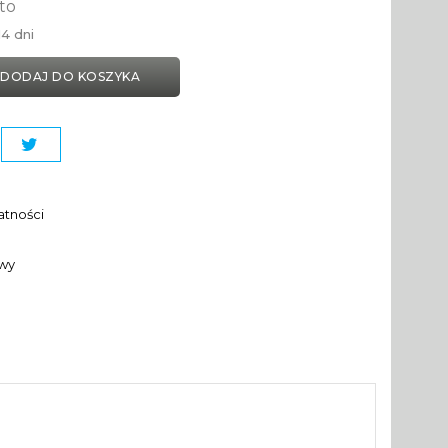
to
4 dni
DODAJ DO KOSZYKA
atności
awy