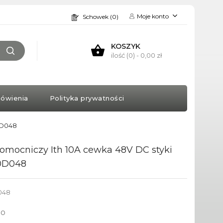
Moje konto
Schowek (0)
KOSZYK
ilość (0)
- 0,00 zł
ówienia
Polityka prywatności
0D048
pomocniczy Ith 10A cewka 48V DC styki
0D048
048
to