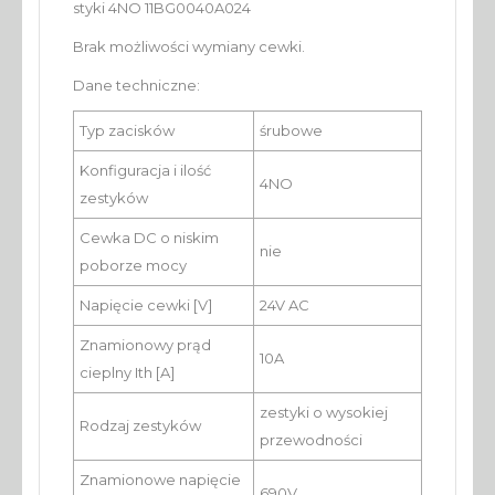
styki 4NO 11BG0040A024
Brak możliwości wymiany cewki.
Dane techniczne:
Typ zacisków
śrubowe
Konfiguracja i ilość
4NO
zestyków
Cewka DC o niskim
nie
poborze mocy
Napięcie cewki [V]
24V AC
Znamionowy prąd
10A
cieplny Ith [A]
zestyki o wysokiej
Rodzaj zestyków
przewodności
Znamionowe napięcie
690V