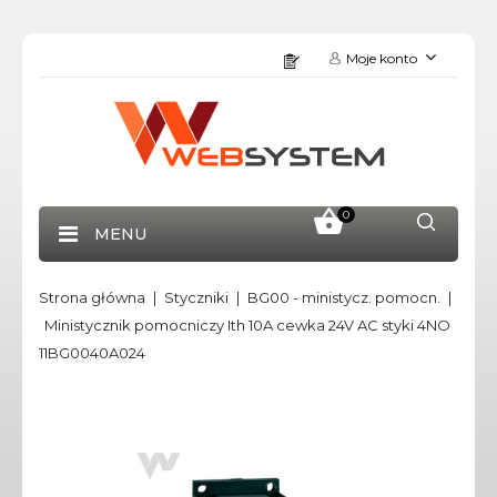
Moje konto
0
MENU
Strona główna
Styczniki
BG00 - ministycz. pomocn.
Ministycznik pomocniczy Ith 10A cewka 24V AC styki 4NO
11BG0040A024