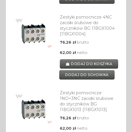
Zestyki pomocnicze 4NC
zaciski śrubowe do
styczników BG 11BGX1004
[11BGX1004]
76,26 zł
brutto
62,00 zł
netto
DODAJ DO KOSZYKA
DODAJ DO SCHOWKA
Zestyki pomocnicze
1NO+3NC zaciski śrubowe
do styczników BG
11BGX1013 [11BGX1013]
76,26 zł
brutto
62,00 zł
netto