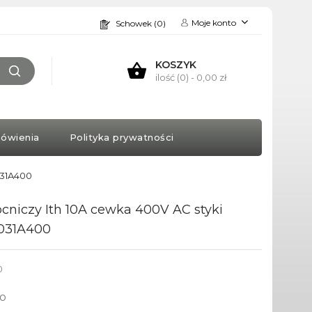
Moje konto
Schowek (0)
KOSZYK
ilość (0)
- 0,00 zł
ówienia
Polityka prywatności
031A400
cniczy Ith 10A cewka 400V AC styki
031A400
0
to