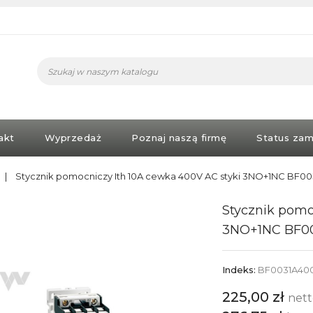
akt
Wyprzedaż
Poznaj naszą firmę
Status zam
e
Stycznik pomocniczy Ith 10A cewka 400V AC styki 3NO+1NC BF0
Stycznik pomo
3NO+1NC BF0
Indeks:
BF0031A40
225,00 zł
net