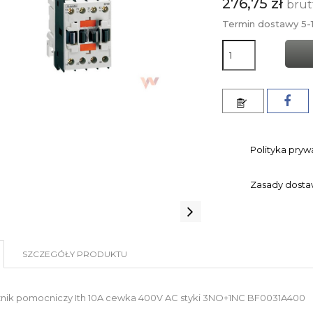
276,75 zł
brut
Termin dostawy 5-1
Polityka pryw
Zasady dost
SZCZEGÓŁY PRODUKTU
znik pomocniczy Ith 10A cewka 400V AC styki 3NO+1NC BF0031A400