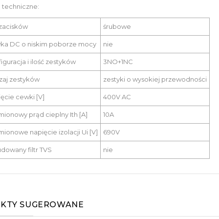
 techniczne:
zacisków
śrubowe
ka DC o niskim poborze mocy
nie
iguracja i ilość zestyków
3NO+1NC
zaj zestyków
zestyki o wysokiej przewodności
ęcie cewki [V]
400V AC
ionowy prąd cieplny Ith [A]
10A
ionowe napięcie izolacji Ui [V]
690V
owany filtr TVS
nie
KTY SUGEROWANE