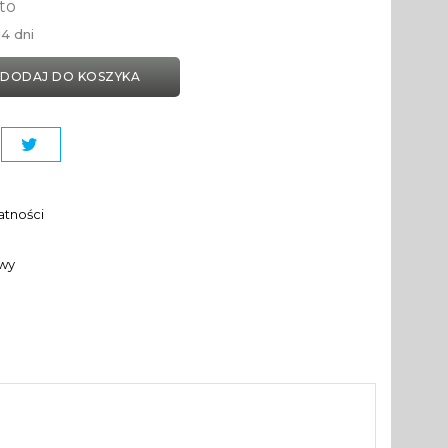
to
4 dni
DODAJ DO KOSZYKA
atności
awy