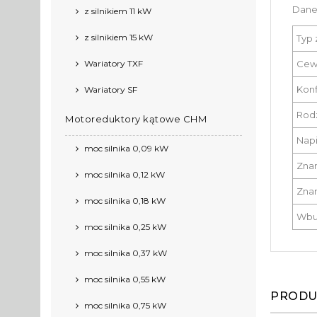
Dane
z silnikiem 11 kW
z silnikiem 15 kW
Typ 
Wariatory TXF
Cew
Konf
Wariatory SF
Rod
Motoreduktory kątowe CHM
Napi
moc silnika 0,09 kW
Znam
moc silnika 0,12 kW
Znam
moc silnika 0,18 kW
Wbud
moc silnika 0,25 kW
moc silnika 0,37 kW
moc silnika 0,55 kW
PRODU
moc silnika 0,75 kW