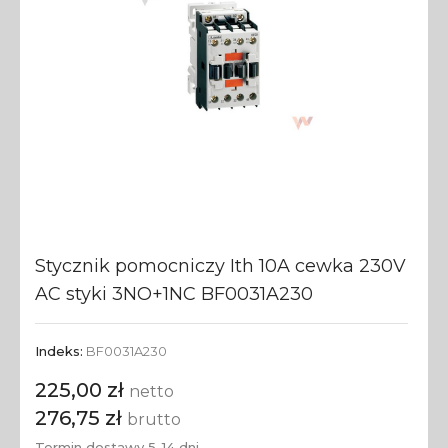
Stycznik pomocniczy Ith 10A cewka 230V
AC styki 3NO+1NC BF0031A230
Indeks:
BF0031A230
225,00 zł
netto
276,75 zł
brutto
Termin dostawy 5-14 dni