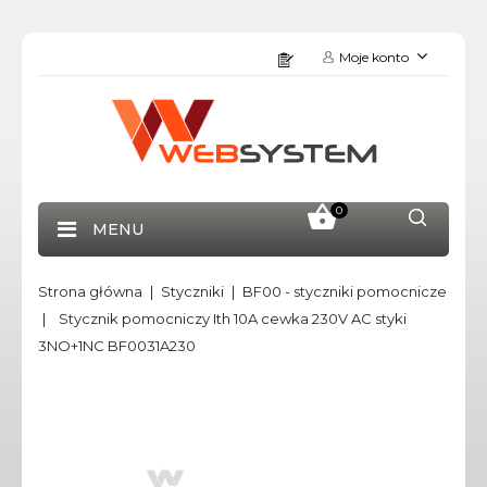
Moje konto
0
MENU
Strona główna
Styczniki
BF00 - styczniki pomocnicze
Stycznik pomocniczy Ith 10A cewka 230V AC styki
3NO+1NC BF0031A230