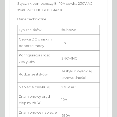
Stycznik pomocniczy Ith 10A cewka 230V AC
styki 3NO+1NC BF0031A230
Dane techniczne:
Typ zacisków
śrubowe
Cewka DC o niskim
nie
poborze mocy
Konfiguracja i ilość
3NO+1NC
zestyków
zestyki o wysokiej
Rodzaj zestyków
przewodności
Napięcie cewki [V]
230V AC
Znamionowy prąd
10A
cieplny Ith [A]
Znamionowe napięcie
690V