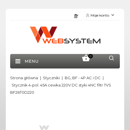
Moje konto
0
MENU
Strona główna
Styczniki
BG, BF - 4P AC i DC
Stycznik 4-pol. 45A cewka 220V DC styki 4NC filtr TVS
BF26T0D220