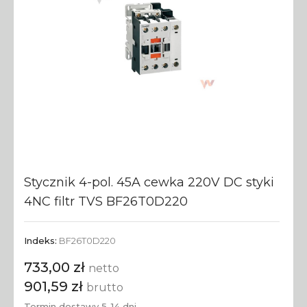
Stycznik 4-pol. 45A cewka 220V DC styki
4NC filtr TVS BF26T0D220
Indeks:
BF26T0D220
733,00 zł
netto
901,59 zł
brutto
Termin dostawy 5-14 dni