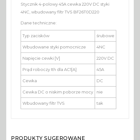
Stycznik 4-polowy 45A cewka 220V DC styki
4NC, wbudowany filtr TVS BF26T0D220
Dane techniczne:
Typ zacisków
śrubowe
Wbudowane styki pomocnicze
4NC
Napięcie cewki [V]
220V DC
Prąd roboczy Ith dla AC1[A]
45A
Cewka
DC
Cewka DC o niskim poborze mocy
nie
Wbudowany filtr TVS
tak
PRODUKTY SUGEROWANE