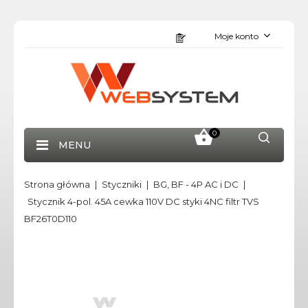
Moje konto
0
MENU
Strona główna
Styczniki
BG, BF - 4P AC i DC
Stycznik 4-pol. 45A cewka 110V DC styki 4NC filtr TVS
BF26T0D110