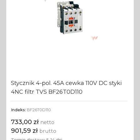
Stycznik 4-pol. 45A cewka 110V DC styki
4NC filtr TVS BF26T0D110
Indeks:
BF26T0D110
733,00 zł
netto
901,59 zł
brutto
Termin dostawy 5-14 dni