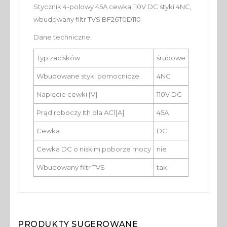
Stycznik 4-polowy 45A cewka 110V DC styki 4NC,
wbudowany filtr TVS BF26T0D110
Dane techniczne:
Typ zacisków
śrubowe
Wbudowane styki pomocnicze
4NC
Napięcie cewki [V]
110V DC
Prąd roboczy Ith dla AC1[A]
45A
Cewka
DC
Cewka DC o niskim poborze mocy
nie
Wbudowany filtr TVS
tak
PRODUKTY SUGEROWANE