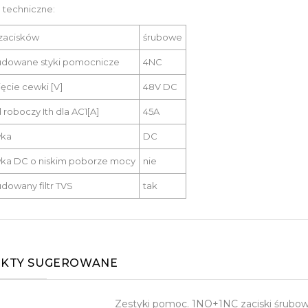
 techniczne:
zacisków
śrubowe
dowane styki pomocnicze
4NC
ęcie cewki [V]
48V DC
 roboczy Ith dla AC1[A]
45A
ka
DC
ka DC o niskim poborze mocy
nie
owany filtr TVS
tak
KTY SUGEROWANE
Zestyki pomoc. 1NO+1NC zaciski śrubow