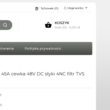
Moje konto
Schowek (0)
KOSZYK
ilość (0)
- 0,00 zł
ówienia
Polityka prywatności
. 45A cewka 48V DC styki 4NC filtr TVS
8
to