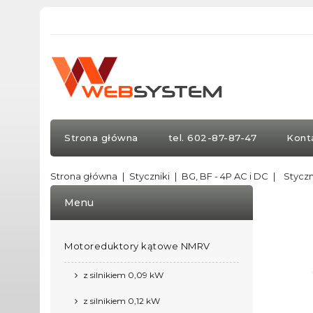
Strona główna
tel. 602-87-87-47
Kont
Strona główna
Styczniki
BG, BF - 4P AC i DC
Styczn
Menu
Motoreduktory kątowe NMRV
z silnikiem 0,09 kW
z silnikiem 0,12 kW