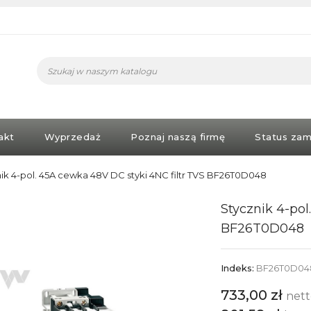
akt
Wyprzedaż
Poznaj naszą firmę
Status zam
ik 4-pol. 45A cewka 48V DC styki 4NC filtr TVS BF26T0D048
Stycznik 4-pol
BF26T0D048
Indeks:
BF26T0D04
733,00 zł
net