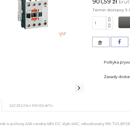
901,59 zł
brut
Termin dostawy 5-1
Polityka pryw
Zasady dost
SZCZEGÓŁY PRODUKTU
znik 4-polowy 45A cewka 48V DC styki 4NC, wbudowany filtr TVS BF