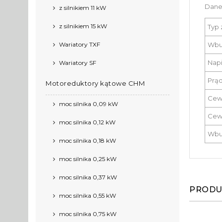
Dane
z silnikiem 11 kW
z silnikiem 15 kW
Typ 
Wariatory TXF
Wbu
Napi
Wariatory SF
Prąd
Motoreduktory kątowe CHM
Cew
moc silnika 0,09 kW
Cew
moc silnika 0,12 kW
Wbud
moc silnika 0,18 kW
moc silnika 0,25 kW
moc silnika 0,37 kW
PRODU
moc silnika 0,55 kW
moc silnika 0,75 kW