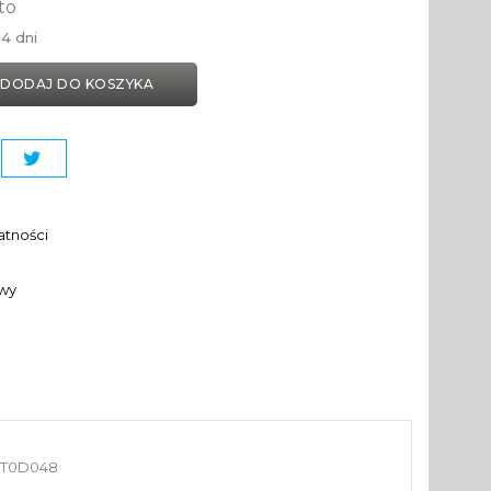
to
4 dni
DODAJ DO KOSZYKA
atności
awy
26T0D048