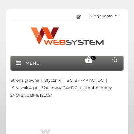
Moje konto
0
MENU
Strona główna
Styczniki
BG, BF - 4P AC i DC
Stycznik 4-pol. 32A cewka 24V DC niski pobór mocy
2NO+2NC BF18T2L024