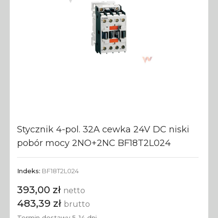
Stycznik 4-pol. 32A cewka 24V DC niski
pobór mocy 2NO+2NC BF18T2L024
Indeks:
BF18T2L024
393,00 zł
netto
483,39 zł
brutto
Termin dostawy 5-14 dni