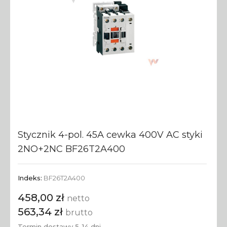
Stycznik 4-pol. 45A cewka 400V AC styki
2NO+2NC BF26T2A400
Indeks:
BF26T2A400
458,00 zł
netto
563,34 zł
brutto
Termin dostawy 5-14 dni