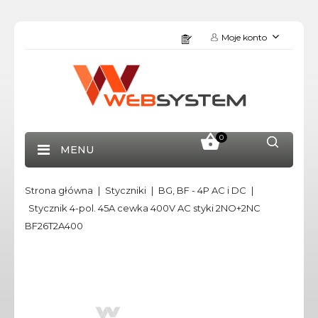
Moje konto
0
MENU
Strona główna
Styczniki
BG, BF - 4P AC i DC
Stycznik 4-pol. 45A cewka 400V AC styki 2NO+2NC
BF26T2A400