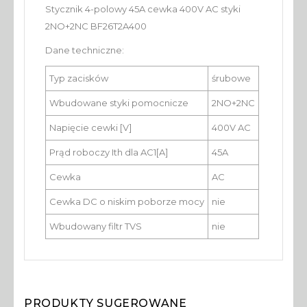
Stycznik 4-polowy 45A cewka 400V AC styki
2NO+2NC BF26T2A400
Dane techniczne:
Typ zacisków
śrubowe
Wbudowane styki pomocnicze
2NO+2NC
Napięcie cewki [V]
400V AC
Prąd roboczy Ith dla AC1[A]
45A
Cewka
AC
Cewka DC o niskim poborze mocy
nie
Wbudowany filtr TVS
nie
PRODUKTY SUGEROWANE